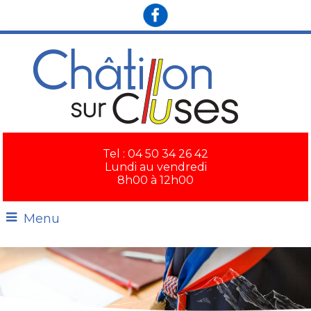
×
Tel : 04 50 34 26 42
Lundi au vendredi
8h00 à 12h00
Menu