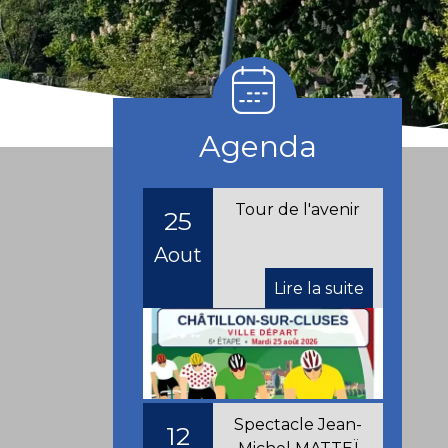
Agenda
Spectacle Jean-
12
Michel MATTEÏ
Sept