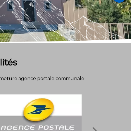
ités
meture agence postale communale
inscriptio