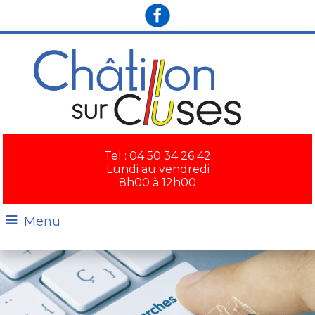
×
Tel : 04 50 34 26 42
Lundi au vendredi
8h00 à 12h00
Menu