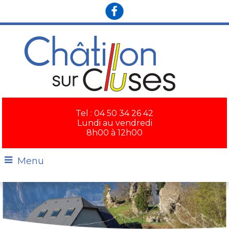
×
Tel : 04 50 34 26 42
Lundi au vendredi
8h00 à 12h00
Menu