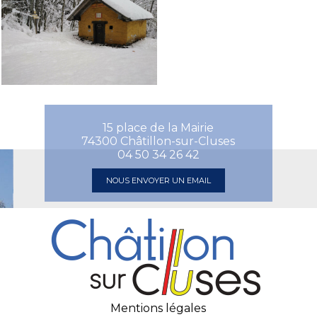
15 place de la Mairie
74300 Châtillon-sur-Cluses
04 50 34 26 42
NOUS ENVOYER UN EMAIL
Mentions légales