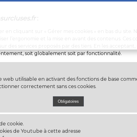
surcluses.fr
:
er en cliquant sur « Gérer mes cookies » en bas du site.
ser l’ergonomie et la mise en avant des contenus. Ces c
sur des services proposés par des tiers. En les acceptant,
ntement, soit globalement soit par fonctionnalité.
e web utilisable en activant des fonctions de base comme
nctionner correctement sans ces cookies.
 de cookie.
ookies de Youtube à cette adresse