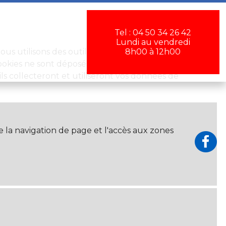
×
Tel : 04 50 34 26 42
Lundi au vendredi
 Nous utilisons des outils de mesure d’audience pour
8h00 à 12h00
ookies ne sont déposés qu'avec votre accord. Les
 ils collecteront et utiliseront vos données de
 la navigation de page et l'accès aux zones