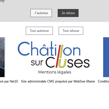
=fr
Mentions légales
isé par Net15
-
Site administrable CMS propulsé par WebSee Mairie
-
Conditio