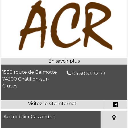
1530 route de Balmotte
04 50 53 32 73
74300 Châtillon-sur-
Cluses
Au mobilier Cassandrin