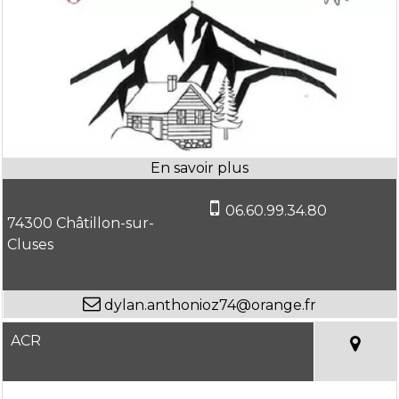
06.60.99.34.80
74300 Châtillon-sur-
Cluses
dylan.anthonioz74@orange.fr
ACR