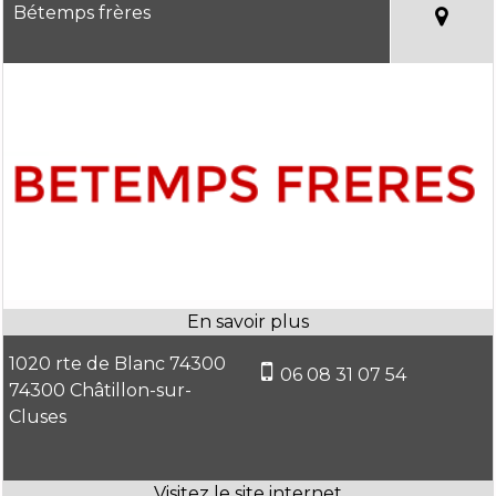
Bétemps frères
1020 rte de Blanc 74300
06 08 31 07 54
74300 Châtillon-sur-
Cluses