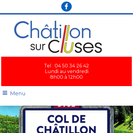
×
Tel : 04 50 34 26 42
Lundi au vendredi
8h00 à 12h00
Menu