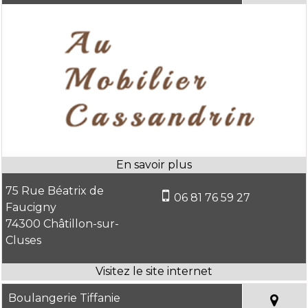
75 Rue Béatrix de
06 81 76 59 27
Faucigny
74300 Châtillon-sur-
Cluses
Boulangerie Tiffanie