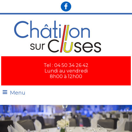
×
Tel : 04 50 34 26 42
Lundi au vendredi
8h00 à 12h00
Menu