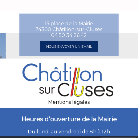
Mise à disposition de la sonorisation de la salle : 150
: 150 euros
euros
15 place de la Mairie
74300 Châtillon-sur-Cluses
04 50 34 26 42
NOUS ENVOYER UN EMAIL
Mentions légales
Heures d'ouverture de la Mairie
Du lundi au vendredi de 8h à 12h