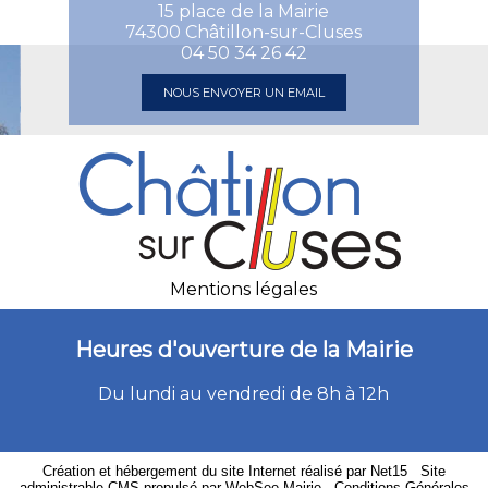
15 place de la Mairie
74300 Châtillon-sur-Cluses
04 50 34 26 42
NOUS ENVOYER UN EMAIL
Mentions légales
Heures d'ouverture de la Mairie
Du lundi au vendredi de 8h à 12h
Création et hébergement du site Internet réalisé par Net15
-
Site
administrable CMS propulsé par WebSee Mairie
-
Conditions Générales