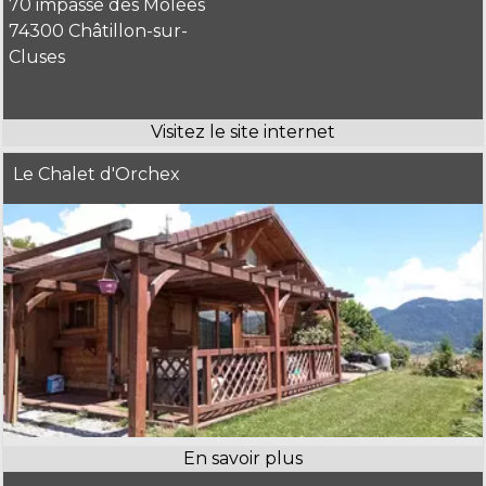
70 impasse des Molées
74300 Châtillon-sur-
Cluses
Le Chalet d'Orchex