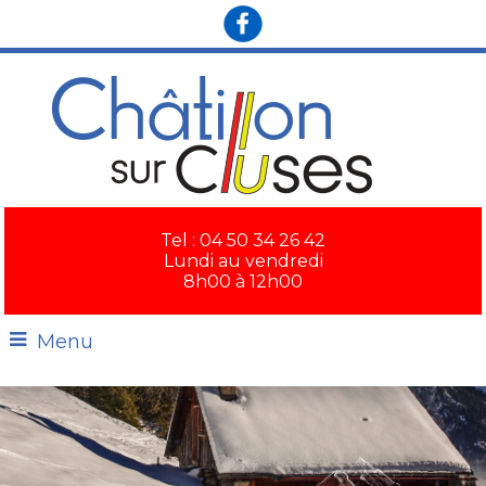
×
Tel : 04 50 34 26 42
Lundi au vendredi
8h00 à 12h00
Menu