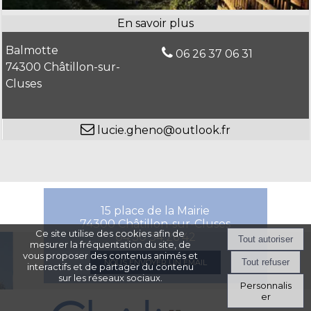
Balmotte
06 26 37 06 31
74300 Châtillon-sur-
Cluses
lucie.gheno@outlook.fr
15 place de la Mairie
74300 Châtillon-sur-Cluses
Ce site utilise des cookies afin de
04 50 34 26 42
mesurer la fréquentation du site, de
vous proposer des contenus animés et
NOUS ENVOYER UN EMAIL
interactifs et de partager du contenu
sur les réseaux sociaux.
Personnalis
er