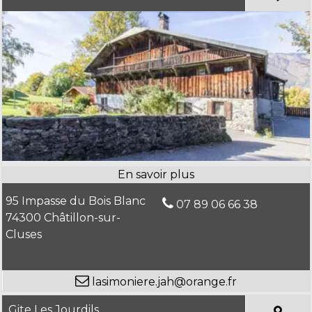
95 Impasse du Bois Blanc
07 89 06 66 38
74300 Châtillon-sur-
Cluses
lasimoniere.jah@orange.fr
Gite Les Jourdils