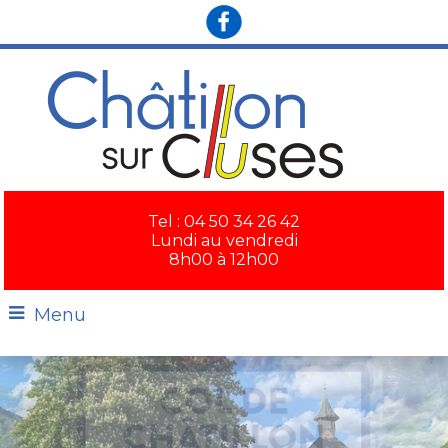
×
Tel : 04 50 34 26 42
Lundi au vendredi
8h00 à 12h00
Menu