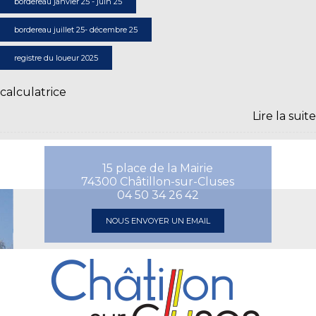
bordereau janvier 25 - juin 25
bordereau juillet 25- décembre 25
registre du loueur 2025
calculatrice
15 place de la Mairie
74300 Châtillon-sur-Cluses
04 50 34 26 42
NOUS ENVOYER UN EMAIL