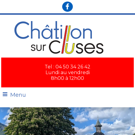
×
Tel : 04 50 34 26 42
Lundi au vendredi
8h00 à 12h00
Menu