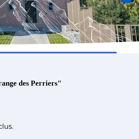
Grange des Perriers"
clus.