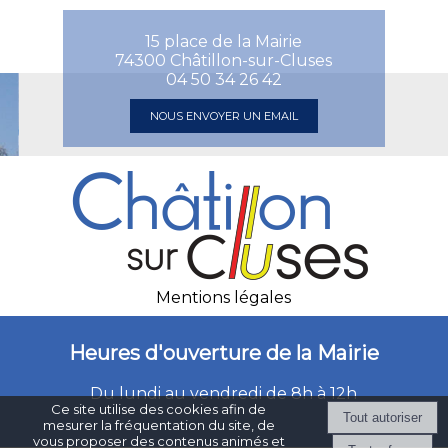
15 place de la Mairie
74300 Châtillon-sur-Cluses
04 50 34 26 42
NOUS ENVOYER UN EMAIL
Mentions légales
Heures d'ouverture de la Mairie
Du lundi au vendredi de 8h à 12h
Ce site utilise des cookies afin de
mesurer la fréquentation du site, de
vous proposer des contenus animés et