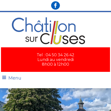
×
Tel : 04 50 34 26 42
Lundi au vendredi
8h00 à 12h00
Menu