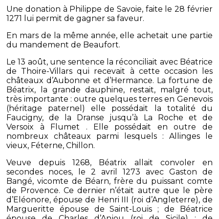
Une donation à Philippe de Savoie, faite le 28 février
1271 lui permit de gagner sa faveur.
En mars de la même année, elle achetait une partie
du mandement de Beaufort.
Le 13 août, une sentence la réconciliait avec Béatrice
de Thoire-Villars qui recevait à cette occasion les
châteaux d’Aubonne et d’Hermance. La fortune de
Béatrix, la grande dauphine, restait, malgré tout,
très importante : outre quelques terres en Genevois
(héritage paternel) elle possédait la totalité du
Faucigny, de la Dranse jusqu’à La Roche et de
Versoix à Flumet . Elle possédait en outre de
nombreux châteaux parmi lesquels : Allinges le
vieux, Féterne, Chillon.
Veuve depuis 1268, Béatrix allait convoler en
secondes noces, le 2 avril 1273 avec Gaston de
Bangé, vicomte de Béarn, frère du puissant comte
de Provence. Ce dernier n’était autre que le père
d’Eléonore, épouse de Henri III (roi d’Angleterre), de
Margueritte épouse de Saint-Louis ; de Béatrice
épouse de Charles d’Anjou (roi de Sicile) ; de